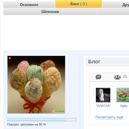
Блог
( 0 )
Основное
Др
Шпионаж
Блог
26
*АЛИСКА*
Aglay
Посмотреть ещё
Портрет заполнен на 85 %