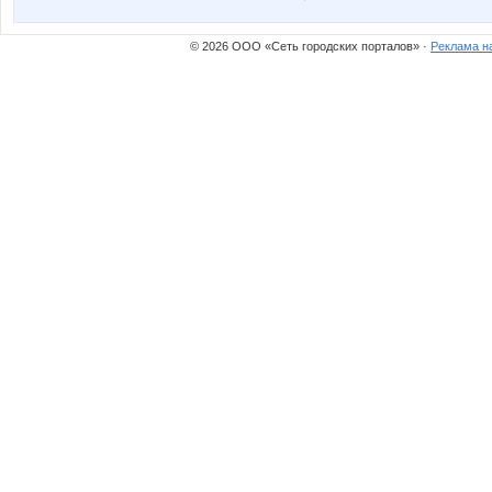
Акив
Аккура
© 2026 ООО «Сеть городских порталов» ·
Реклама н
КитКат
Коряба
Премиум Игрушка
Яна
Зиминка
Зла