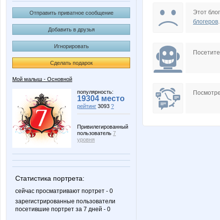
GlerY
KKseniy
Этот блог
Отправить приватное сообщение
блогеров
.
Добавить в друзья
Игнорировать
Naatka
Nata30
Посетит
Сделать подарок
Мой малыш - Основной
Soln.zaichik
Sovven
популярность:
Посмотре
19304 место
рейтинг
3093
?
Привилегированный
пользователь
7
atary
avt-nat
уровня
Статистика портрета:
melok
o.s
сейчас просматривают портрет - 0
зарегистрированные пользователи
посетившие портрет за 7 дней - 0